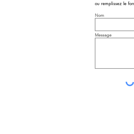
ou remplissez le for
Nom
Message