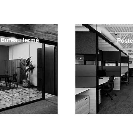
​​Bureau fermé
Poste