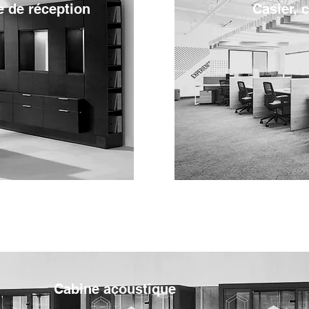
e de
réception
Casier, 
Cabine acoustique