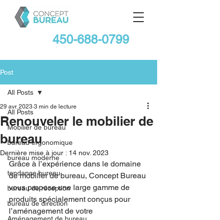
450-688-0799
Post
All Posts
29 avr. 2023
3 min de lecture
All Posts
Renouveler le mobilier de
Mobilier de bureau
bureau
bureau ergonomique
Dernière mise à jour :
14 nov. 2023
bureau moderne
Grâce à l’expérience dans le domaine 
tendance bureau
de mobilier de bureau, Concept Bureau 
vous propose une large gamme de 
bureau de réception
produits spécialement conçus pour 
bureau de direction
l’aménagement de votre 
Aménagement de bureau