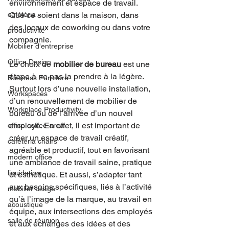
environnement et espace de travail. 
cafétéria
Que ce soient dans la maison, dans 
des locaux de coworking ou dans votre 
productivité
compagnie.
Mobilier d'entreprise
Office Design
Le choix de 
mobilier de bureau 
est une 
étape à ne pas la prendre à la légère. 
Business Furniture
Surtout lors d’une nouvelle installation, 
Workspaces
d’un renouvellement de mobilier de 
Workplace Productivity
bureau ou de l’arrivée d’un nouvel 
employé. En effet, il est important de 
office coffee area
créer un espace de travail créatif, 
cafeteria chairs
agréable et productif, tout en favorisant 
modern office
une ambiance de travail saine, pratique 
liquidation
et esthétique. Et aussi, s’adapter tant 
aux besoins spécifiques, liés à l’activité 
mobilier usagé
qu’à l’image de la marque, au travail en 
acoustique
équipe, aux intersections des employés 
salle de réunion
et aux échanges des idées et des 