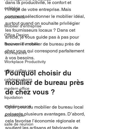
dans la productivité, le confort et 
cafétéria
l’image de votre entreprise. Mais 
comment sélectionner le mobilier idéal, 
productivité
surtout quand on souhaite privilégier 
Mobilier d'entreprise
les fournisseurs locaux ? Dans cet 
Office Design
article, je vous guide pas à pas pour 
trouver le mobilier de bureau près de 
Business Furniture
chez vous qui correspond parfaitement 
Workspaces
à vos besoins.
Workplace Productivity
office coffee area
Pourquoi choisir du 
cafeteria chairs
mobilier de bureau près 
modern office
de chez vous ?
liquidation
mobilier usagé
Opter pour du mobilier de bureau local 
présente plusieurs avantages. D’abord, 
acoustique
cela favorise l’économie régionale et 
salle de réunion
soutient les artisans et fabricants de 