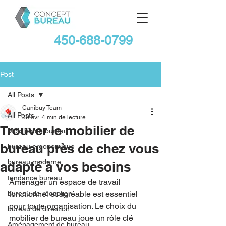
450-688-0799
Post
All Posts
Canibuy Team
All Posts
30 avr.
4 min de lecture
Trouver le mobilier de
Mobilier de bureau
bureau près de chez vous
bureau ergonomique
bureau moderne
adapté à vos besoins
tendance bureau
Aménager un espace de travail 
bureau de réception
fonctionnel et agréable est essentiel 
pour toute organisation. Le choix du 
bureau de direction
mobilier de bureau joue un rôle clé 
Aménagement de bureau