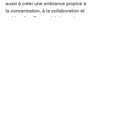
aussi à créer une ambiance propice à 
la concentration, à la collaboration et 
au bien-être. Pensez à intégrer des 
éléments qui favorisent la lumière 
naturelle, la circulation fluide et la 
personnalisation des espaces.
Par exemple, des bureaux réglables en 
hauteur permettent d’alterner entre 
position assise et debout. Des 
rangements bien pensés évitent le 
désordre et facilitent l’organisation. Des 
couleurs douces et des matériaux 
naturels apportent une touche 
chaleureuse.
N’hésitez pas à solliciter un expert en 
aménagement pour optimiser votre 
espace. Un bon agencement valorise 